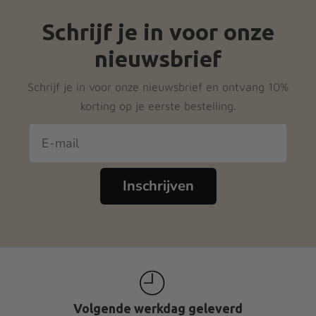
variaties.
Deze
Schrijf je in voor onze
optie
nieuwsbrief
kan
gekozen
Schrijf je in voor onze nieuwsbrief en ontvang 10%
worden
korting op je eerste bestelling.
op
de
productpagina
Inschrijven
Volgende werkdag geleverd