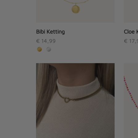
Bibi Ketting
Cloe 
€
14,99
€
17,
Dit
product
heeft
meerdere
variaties.
Deze
optie
kan
gekozen
worden