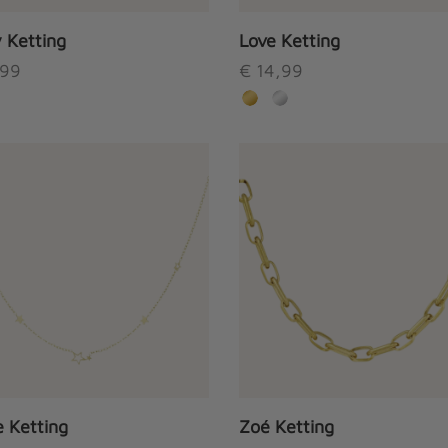
op
 Ketting
de
Love Ketting
productpagina
99
€
14,99
Dit
product
heeft
meerdere
variaties.
Deze
optie
kan
gekozen
worden
op
e Ketting
de
Zoé Ketting