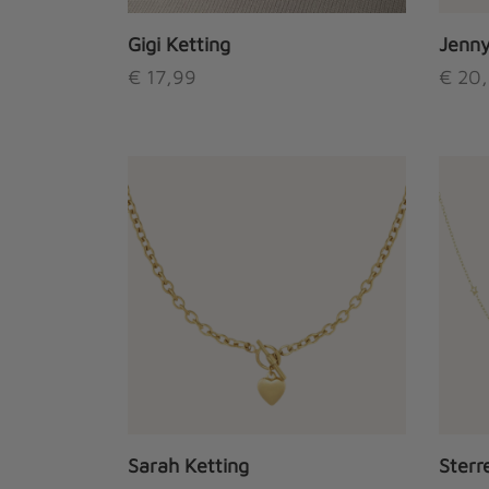
op
de
Gigi Ketting
Jenny
productpagina
€
17,99
€
20,
Sarah Ketting
Sterr