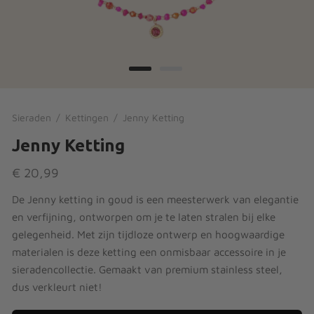
ses
ingen
’s
en
s & Broeken
suits
Sieraden
/
Kettingen
/
Jenny Ketting
Jenny Ketting
jes
€
20,99
De Jenny ketting in goud is een meesterwerk van elegantie
en verfijning, ontworpen om je te laten stralen bij elke
en & Vesten
gelegenheid. Met zijn tijdloze ontwerp en hoogwaardige
materialen is deze ketting een onmisbaar accessoire in je
sieradencollectie. Gemaakt van premium stainless steel,
dus verkleurt niet!