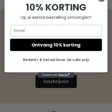
10% KORTING
meerdere
variaties.
Op je eerste bestelling ontvangen?
Deze
Schrijf je in voor onze
optie
kan
nieuwsbrief
gekozen
Ontvang 10% korting
Schrijf je in voor onze nieuwsbrief en ontvang 10%
worden
korting op je eerste bestelling.
op
Bedankt, ik betaal liever de volle prijs
de
productpagina
Inschrijven