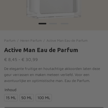
ses
ingen
’s
en
s & Broeken
suits
Parfum
/
Heren Parfum
/
Active Man Eau de Parfum
Active Man Eau de Parfum
jes
Prijsklasse:
€
8,45
-
€
30,99
€ 8,45 tot
De elegante fruitige en houtachtige akkoorden laten deze
€ 30,99
geur verrassen en maken meteen verliefd. Voor een
en & Vesten
avontuurlijke en optimistische man. Eau de Parfum.
Inhoud
15 ML
50 ML
100 ML