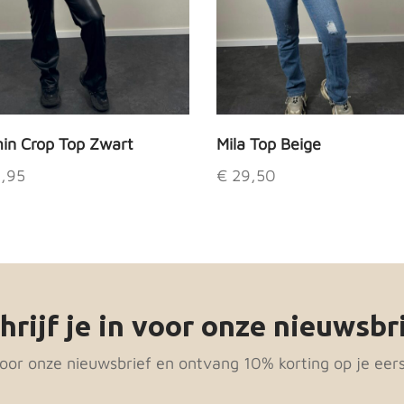
Bedankt, ik betaal liever de volle prijs
in Crop Top Zwart
Mila Top Beige
,95
€
29,50
Dit
uct
product
t
heeft
dere
meerdere
ties.
variaties.
hrijf je in voor onze nieuwsbr
e
Deze
e
optie
 voor onze nieuwsbrief en ontvang 10% korting op je eers
kan