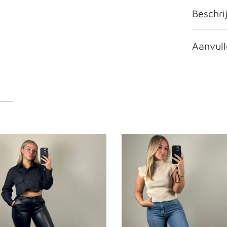
Beschri
Aanvull
10% KORTING
Op je eerste bestelling ontvangen?
Ontvang 10% korting