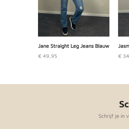
Jane Straight Leg Jeans Blauw
Jasm
€
49,95
€
34
Dit
Dit
product
prod
heeft
heef
meerdere
meer
variaties.
varia
Sc
Deze
Dez
optie
opti
Schrijf je in
kan
kan