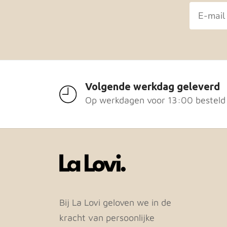
gekozen
geko
worden
wor
op
op
de
de
productpagina
prod
Volgende werkdag geleverd
Op werkdagen voor 13:00 besteld
Bij La Lovi geloven we in de
kracht van persoonlijke