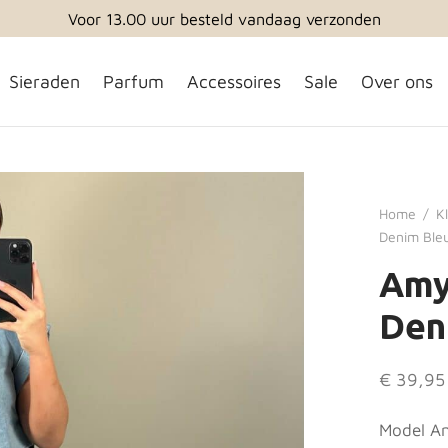
Elke week nieuwe items
Sieraden
Parfum
Accessoires
Sale
Over ons
Home
/
K
Denim Ble
Amy
Den
€
39,95
Model An