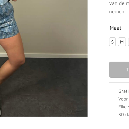
van de m
nemen.
Maat
S
M
T
Grat
Voor
Elke
30 d