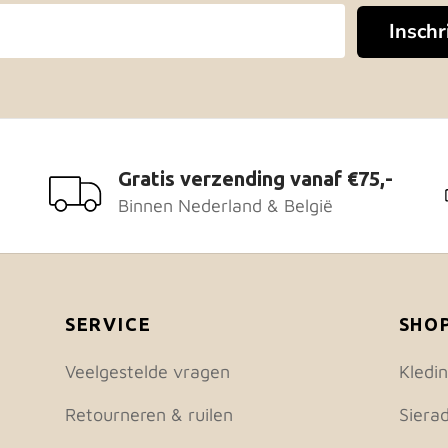
zen
gekozen
Inschr
den
worden
op
de
uctpagina
productpagina
Gratis verzending vanaf €75,-
Binnen Nederland & België
SERVICE
SHO
Veelgestelde vragen
Kledi
Retourneren & ruilen
Siera