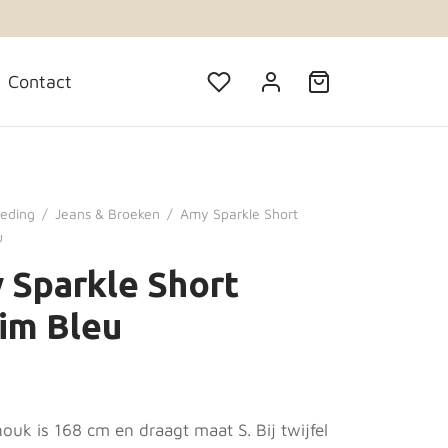
Contact
leding
/
Jeans & Broeken
/
Amy Sparkle Short
u
 Sparkle Short
im Bleu
ouk is 168 cm en draagt maat S. Bij twijfel