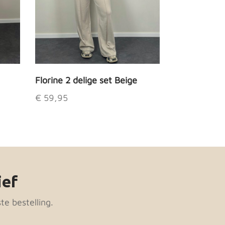
Florine 2 delige set Beige
€
59,95
Dit
product
heeft
meerdere
variaties.
ief
Deze
optie
te bestelling.
kan