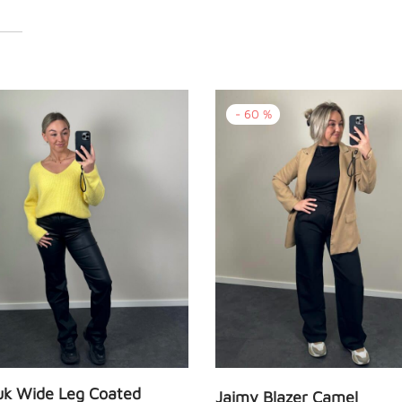
-
60
%
10% KORTING
Op je eerste bestelling ontvangen?
Ontvang 10% korting
Bedankt, ik betaal liever de volle prijs
k Wide Leg Coated
Jaimy Blazer Camel