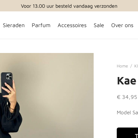
Elke week nieuwe i
Sieraden
Parfum
Accessoires
Sale
Over ons
Home
/
K
Kae
€
34,95
Model Sa
T