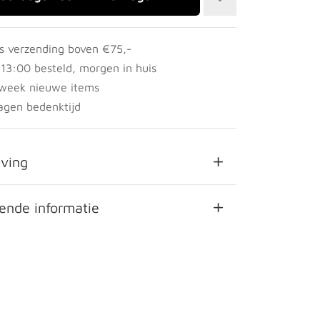
is verzending boven €75,-
 13:00 besteld, morgen in huis
 week nieuwe items
agen bedenktijd
jving
ende informatie