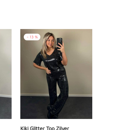
-
13
%
Kiki Glitter Top Zilver