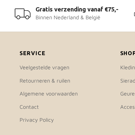
Gratis verzending vanaf €75,-
Binnen Nederland & België
SERVICE
SHO
Veelgestelde vragen
Kledi
Retourneren & ruilen
Siera
Algemene voorwaarden
Geure
Contact
Acces
Privacy Policy