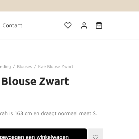
tems
Contact
leding
/
Blouses
/
Kae Blouse Zwart
 Blouse Zwart
rah is 163 cm en draagt normaal maat S.
oevoegen aan winkelwagen