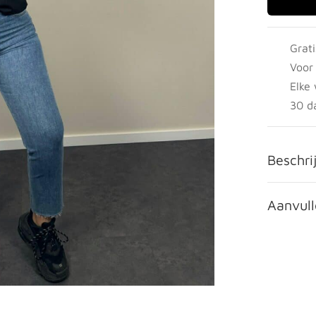
Grat
Voor
Elke
30 d
Beschri
Aanvull