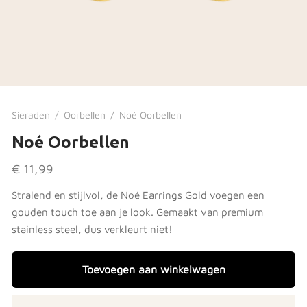
ses
ingen
’s
en
s & Broeken
suits
Sieraden
/
Oorbellen
/
Noé Oorbellen
Noé Oorbellen
jes
€
11,99
Stralend en stijlvol, de Noé Earrings Gold voegen een
gouden touch toe aan je look. Gemaakt van premium
en & Vesten
stainless steel, dus verkleurt niet!
Toevoegen aan winkelwagen