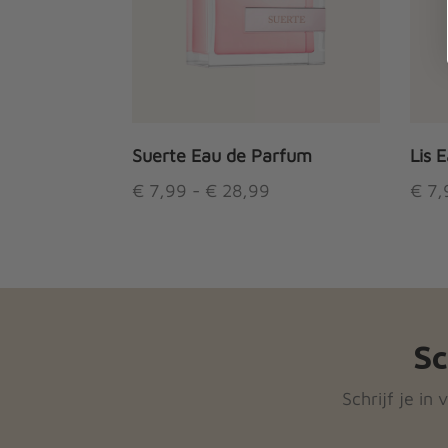
Suerte Eau de Parfum
Lis 
Prijsklasse:
€
7,99
-
€
28,99
€
7,
€ 7,99 tot
Dit
Dit
€ 28,99
product
prod
heeft
heef
meerdere
meer
variaties.
varia
Sc
Deze
Dez
optie
opti
Schrijf je in
kan
kan