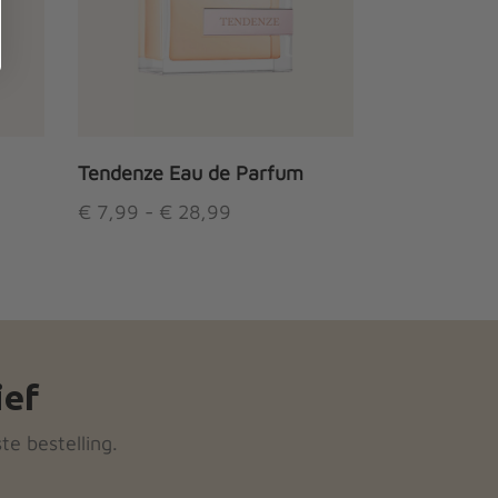
Tendenze Eau de Parfum
se:
Prijsklasse:
€
7,99
-
€
28,99
ot
€ 7,99 tot
Dit
€ 28,99
product
heeft
meerdere
variaties.
ief
Deze
optie
te bestelling.
kan