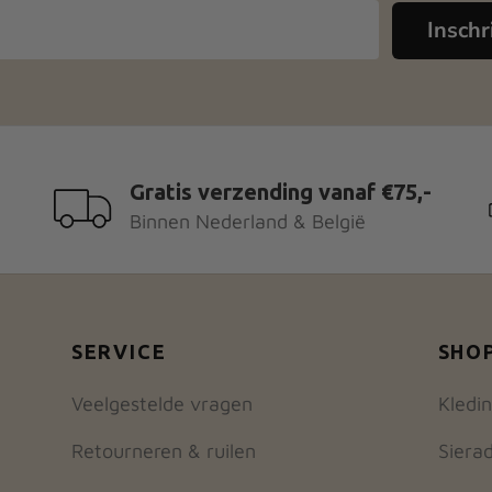
zen
gekozen
Inschr
den
worden
op
de
uctpagina
productpagina
Gratis verzending vanaf €75,-
Binnen Nederland & België
SERVICE
SHO
Veelgestelde vragen
Kledi
Retourneren & ruilen
Siera