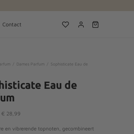
Elke week nieuwe items
Contact
arfum
/
Dames Parfum
/
Sophisticate Eau de
isticate Eau de
fum
Prijsklasse:
€
28,99
€ 7,99 tot
re en vibrerende topnoten, gecombineert
€ 28,99