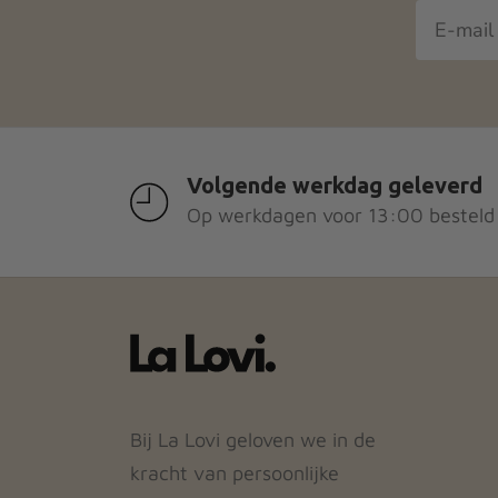
gekozen
geko
worden
wor
op
op
de
de
productpagina
prod
Volgende werkdag geleverd
Op werkdagen voor 13:00 besteld
Bij La Lovi geloven we in de
kracht van persoonlijke