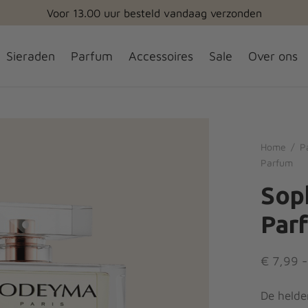
Sieraden
Parfum
Accessoires
Sale
Over ons
Home
/
P
Parfum
Soph
Par
€
7,99
-
De helde